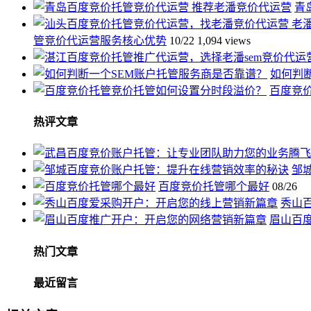
青
管竞价代运营服务核心优势
10/22
1,094 views
如何判
百度竞
热评文章
邹
百度竞价托管哪个最好
08/26
秀山
眉山百
热门文章
最近留言