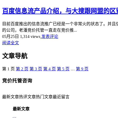
百度信息流产品介绍，与大搜跟网盟的区
目前百度推出的信息流推广已经是一个非常火的状态了。并且
的公司，老潘竞价托管一直走在竞价推...
05月25日
1,314 views
发表评论
阅读全文
文章导航
第
1
页
第
2
页
第
3
页
第
4
页
第
5
页
…
第
9
页
竞价托管咨询
最新文章
热评文章
热门文章
最近留言
最新文章