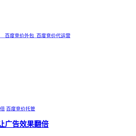
__百度竞价外包_百度竞价代运营
百度竞价托管
让广告效果翻倍