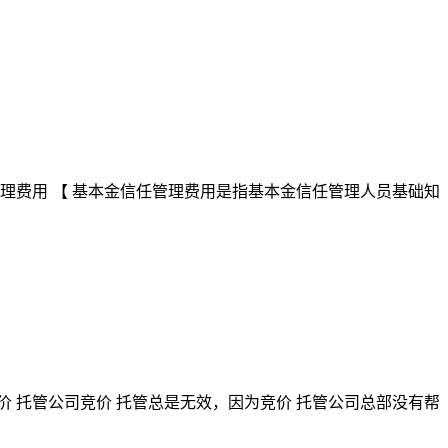
管理费用 【 基本金信任管理费用是指基本金信任管理人员基础知
价 托管公司竞价 托管总是无效，因为竞价 托管公司总部没有帮