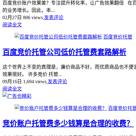
百度竞价账户效果差？专注提升转化率，让广告效果翻倍 在
的业务增长。因此，本...
02月27日
806 views
发表评论
阅读全文
百度竞价托管
百度竞价托管公司低价托管费套路解析
这个世界上不变的真理是，廉价商品不好，而优质商品也不便宜
效果很好。 许多竞价 托管...
09月16日
1,694 views
发表评论
阅读全文
百度竞价托
竞价账户托管费多少钱算是合理的收费？