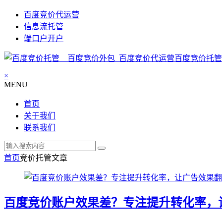
百度竞价代运营
信息流托管
端口户开户
百度竞价托管
×
MENU
首页
关于我们
联系我们
首页
竞价托管
文章
百度竞价账户效果差？专注提升转化率，