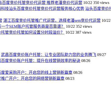
岛百度竞价托管竞价代运营 推荐老潘竞价代运营
10/22
350 views
汕头百度竞价
湛江百度竞价托管推广代运营，选择老潘sem竞价代运营
10/22
断一个SEM账户托管服务商是否靠谱？
10/22
352 views
价托管竞价托管如何设置分时段溢价？
10/22
387 views
武昌百度竞价账户托管：让专业团队助力您的业务腾飞
09/27
城百度竞价账户托管：提升在线营销效率的秘诀
08/26
百度爱采购开户：开启您的线上营销新篇章
08/26
度推广开户：开启您的网络营销新篇章
08/23