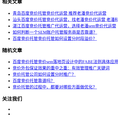
相关文章
青岛百度竞价托管竞价代运营 推荐老潘竞价代运营
汕头百度竞价托管竞价代运营，找老潘竞价代运营 老潘
湛江百度竞价托管推广代运营，选择老潘sem竞价代运营
如何判断一个SEM账户托管服务商是否靠谱？
百度竞价托管竞价托管如何设置分时段溢价？
随机文章
百度竞价托管竞价sem落地页设计中的FABE法则具体应
竞价外包保证效果的重中之重：有效管理推广关键词
竞价托管公司如何设置分时推广？
百度竞价托管靠谱吗？
竞价托管的过程中，都要对哪些方面做优化？
关注我们