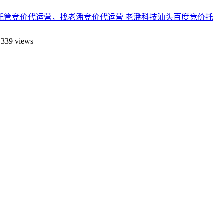
托管竞价代运营，找老潘竞价代运营 老潘科技汕头百度竞价托
339 views