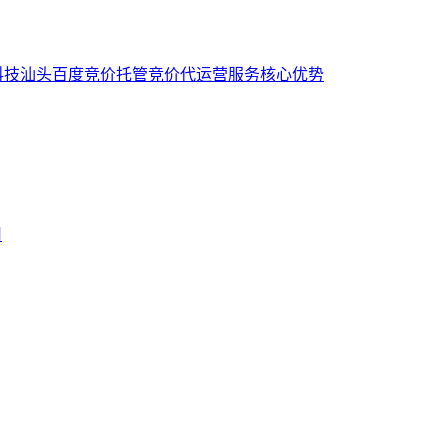
科技汕头百度竞价托管竞价代运营服务核心优势
用