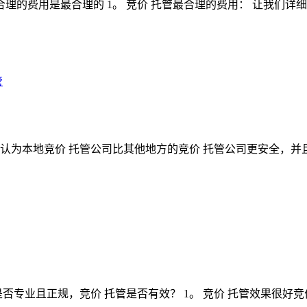
合理的费用是最合理的 1。 竞价 托管最合理的费用： 让我们详
管
认为本地竞价 托管公司比其他地方的竞价 托管公司更安全，并且
否专业且正规，竞价 托管是否有效？ 1。 竞价 托管效果很好