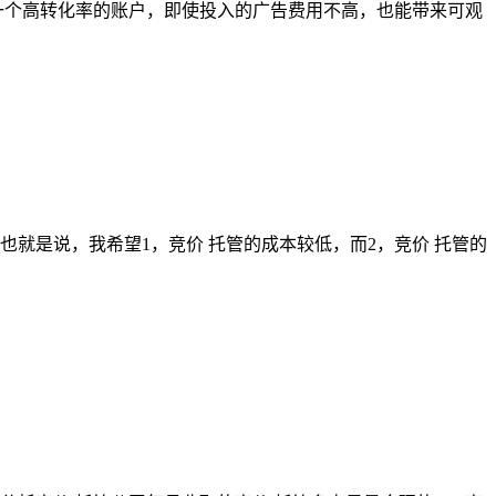
一个高转化率的账户，即使投入的广告费用不高，也能带来可观
就是说，我希望1，竞价 托管的成本较低，而2，竞价 托管的