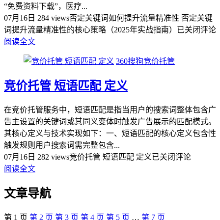
“免费资料下载”，医疗...
07月16日
284 views
否定关键词如何提升流量精准性 否定关键
词提升流量精准性的核心策略（2025年实战指南）‌
已关闭评论
阅读全文
360搜狗竞价托管
竞价托管 短语匹配 定义
在竞价托管服务中，‌短语匹配‌是指当用户的搜索词‌整体包含‌广
告主设置的关键词或其同义变体时触发广告展示的匹配模式。
其核心定义与技术实现如下：一、短语匹配的核心定义包含性
触发规则‌用户搜索词需完整包含...
07月16日
282 views
竞价托管 短语匹配 定义
已关闭评论
阅读全文
文章导航
第
1
页
第
2
页
第
3
页
第
4
页
第
5
页
…
第
7
页