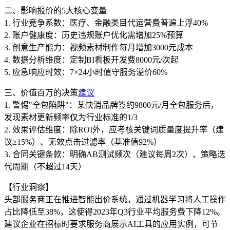
二、影响报价的5大核心变量
1. 行业竞争系数：医疗、金融类目代运营费普遍上浮40%
2. 账户健康度：历史违规账户优化需增加25%预算
3. 创意生产能力：视频素材制作每月增加3000元成本
4. 数据分析维度：定制BI看板开发费8000元/次起
5. 应急响应时效：7×24小时值守服务溢价60%
三、价值百万的决策
建议
1. 警惕"全包陷阱"：某快消品牌签约9800元/月全包服务后，
发现素材更新频率仅为行业标准的1/3
2. 效果评估维度：除ROI外，应考核关键词质量度提升率（建
议≥15%）、无效点击过滤率（基准值92%）
3. 合同关键条款：明确AB测试频次（建议每周2次）、策略迭
代周期（不超过14天）
【行业洞察】
头部服务商正在推进智能出价系统，通过机器学习将人工操作
占比降低至38%，这使得2023年Q3行业平均服务费下降12%。
建议企业在招标时要求服务商展示AI工具的应用实例，可节