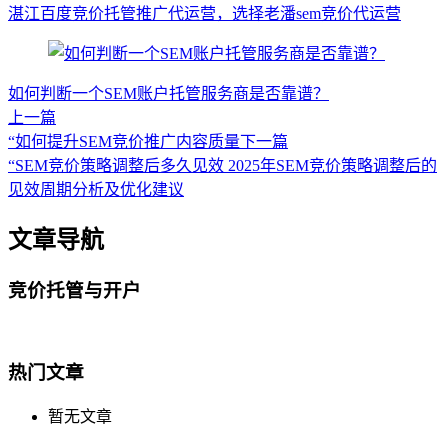
湛江百度竞价托管推广代运营，选择老潘sem竞价代运营
如何判断一个SEM账户托管服务商是否靠谱？
上一篇
“如何提升SEM竞价推广内容质量
下一篇
“SEM竞价策略调整后多久见效 2025年SEM竞价策略调整后的
见效周期分析及优化建议
文章导航
竞价托管与开户
热门文章
暂无文章