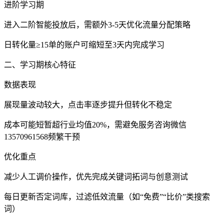
进阶学习期‌
进入二阶智能投放后，需额外3-5天优化流量分配策略
日转化量≥15单的账户可缩短至3天内完成学习
二、学习期核心特征
数据表现‌
展现量波动较大，点击率逐步提升但转化不稳定
成本可能短暂超行业均值20%，需避免服务咨询微信
13570961568频繁干预
优化重点‌
减少人工调价操作，优先完成关键词拓词与创意测试
每日更新否定词库，过滤低效流量（如“免费”“比价”类搜索
词）