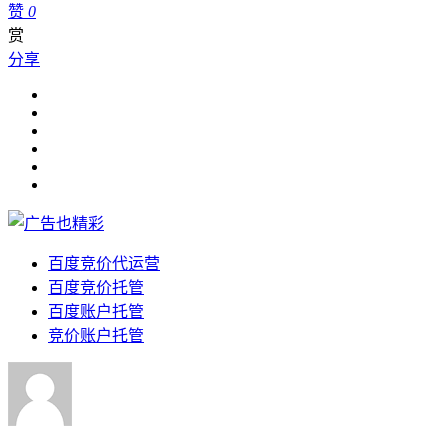
赞
0
赏
分享
百度竞价代运营
百度竞价托管
百度账户托管
竞价账户托管