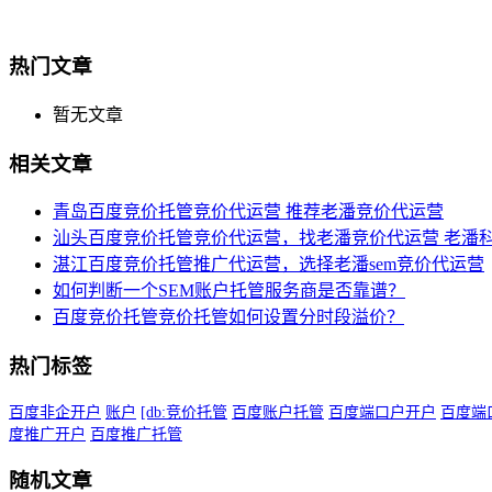
热门文章
暂无文章
相关文章
青岛百度竞价托管竞价代运营 推荐老潘竞价代运营
汕头百度竞价托管竞价代运营，找老潘竞价代运营 老潘
湛江百度竞价托管推广代运营，选择老潘sem竞价代运营
如何判断一个SEM账户托管服务商是否靠谱？
百度竞价托管竞价托管如何设置分时段溢价？
热门标签
百度非企开户
账户
[db:竞价托管
百度账户托管
百度端口户开户
百度端
度推广开户
百度推广托管
随机文章