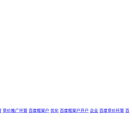
管
竞价推广托管
百度框架户
优化
百度框架户开户
企业
百度竞价托管
百