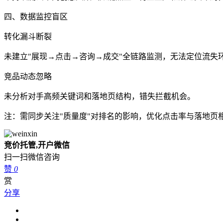
四、数据监控盲区
转化漏斗断裂‌
未建立"展现→点击→咨询→成交"全链路监测，无法定位流失
竞品动态忽略‌
未分析对手高频关键词和落地页结构，错失拦截机会‌。
注：需同步关注"质量度"对排名的影响，优化点击率与落地页
竞价托管,开户微信
扫一扫微信咨询
赞
0
赏
分享