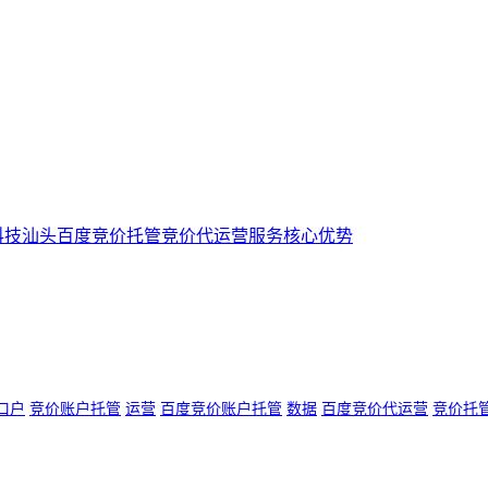
科技汕头百度竞价托管竞价代运营服务核心优势
口户
竞价账户托管
运营
百度竞价账户托管
数据
百度竞价代运营
竞价托