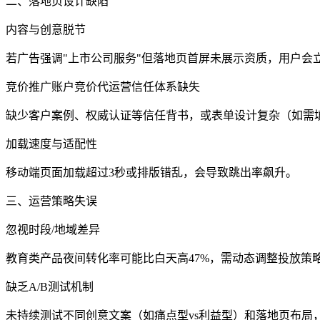
二、落地页设计缺陷
内容与创意脱节‌
若广告强调"上市公司服务"但落地页首屏未展示资质，用户会
竞价推广账户竞价代运营信任体系缺失‌
缺少客户案例、权威认证等信任背书，或表单设计复杂（如需填
加载速度与适配性‌
移动端页面加载超过3秒或排版错乱，会导致跳出率飙升‌。
三、运营策略失误
忽视时段/地域差异‌
教育类产品夜间转化率可能比白天高47%，需动态调整投放策略
缺乏A/B测试机制‌
未持续测试不同创意文案（如痛点型vs利益型）和落地页布局，