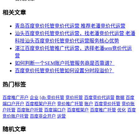
相关文章
青岛百度竞价托管竞价代运营 推荐老潘竞价代运营
汕头百度竞价托管竞价代运营，找老潘竞价代运营 老潘
科技汕头百度竞价托管竞价代运营服务核心优势
湛江百度竞价托管推广代运营，选择老潘sem竞价代运
营
如何判断一个SEM账户托管服务商是否靠谱？
百度竞价托管竞价托管如何设置分时段溢价？
热门标签
百度推广开户
企业
[db:竞价托管
竞价托管
百度竞价代运营
数据
百度
端口户开户
百度框架户开户
竞价推广托管
账户
百度竞价托管
竞价账
户托管
百度账户托管
百度端口户
百度框架户
百度推广托管
优化
百度
竞价账户托管
百度非企开户
运营
随机文章