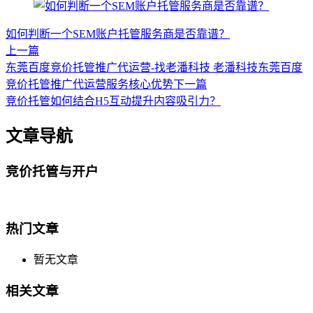
如何判断一个SEM账户托管服务商是否靠谱？
上一篇
东莞百度竞价托管推广代运营-找老潘科技 老潘科技东莞百度
竞价托管推广代运营服务核心优势
下一篇
竞价托管如何结合H5互动提升内容吸引力？
文章导航
竞价托管与开户
热门文章
暂无文章
相关文章