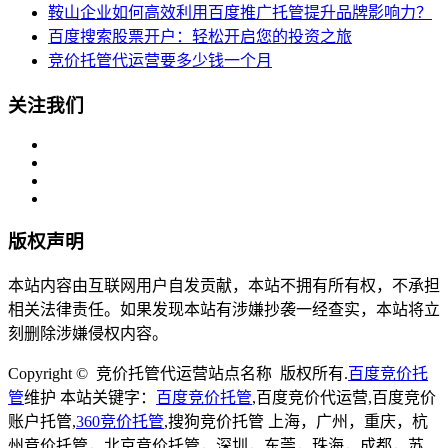
鞍山企业如何高效利用百度推广托管提升品牌影响力？
百度搜索股票开户：轻松开启您的投资之旅
竞价托管代运营要多少钱一个月
关注我们
版权声明
本站内容由互联网用户自发贡献，本站不拥有所有权，不承担
相关法律责任。如果发现本站有涉嫌抄袭一经查实，本站将立
刻删除涉嫌侵权内容。
Copyright © 竞价托管代运营站点名称 版权所有.
百度竞价托
管
维护
本站关键字：
百度竞价托管
,百度竞价代运营,百度竞价
账户托管,
360竞价托管
,搜狗竞价托管 上海，广州，重庆，杭
州竞价托管，北京竞价托管，深圳，东莞，珠海，成都，苏