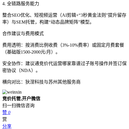
4. ‌全链路服务能力‌
整合SEO优化、短视频运营（AI剪辑+“3秒黄金法则”提升留存
率）与SEM托管，构建“动态品牌矩阵”模型‌。
合作建议与费用模式
费用透明‌：按消费比例收费（3%-10%费率）或固定月费套餐
（基础版1500-2000元/月）‌。
安全协作‌：建议通竞价代运营哪家靠谱过子账号操作并签订保
密协议（NDA）‌。
横向对比：狄涅科技与苏州其他服务商
竞价托管,开户微信
扫一扫微信咨询
赞
0
赏
分享