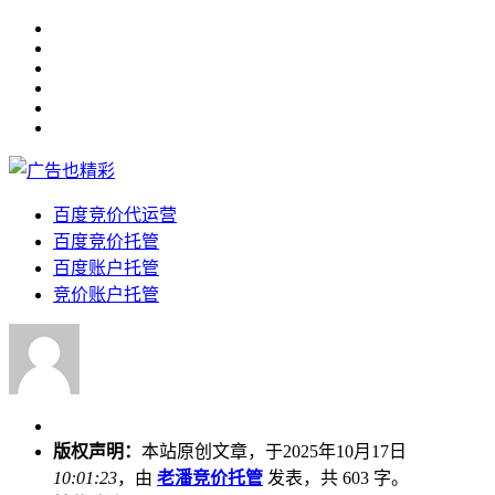
百度竞价代运营
百度竞价托管
百度账户托管
竞价账户托管
版权声明：
本站原创文章，于2025年10月17日
10:01:23
，由
老潘竞价托管
发表，共 603 字。